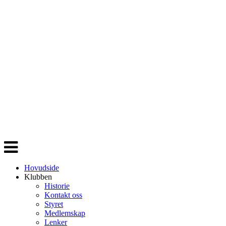
Veksle
navigasjon
Hovudside
Klubben
Historie
Kontakt oss
Styret
Medlemskap
Lenker