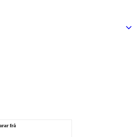
arar frå