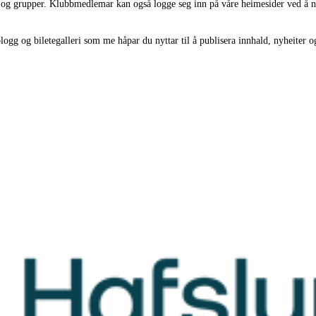
er og grupper. Klubbmedlemar kan også logge seg inn på våre heimesider ved å n
gg og biletegalleri som me håpar du nyttar til å publisera innhald, nyheiter og 