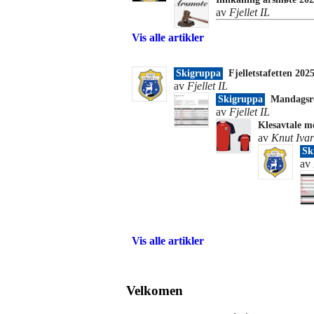
av
Fjellet IL
Vis alle artikler
Skigruppa
Fjelletstafetten 20
av
Fjellet IL
Skigruppa
Mandagsr
av
Fjellet IL
Klesavtale m
av
Knut Ivar
Sk
av
Vis alle artikler
Velkomen