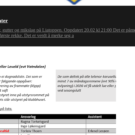
ater
enter, gutter og mikslag på Liatoppen. Oppdatert 20.02 kl 21:00 Det er påmel
 første rekke. Det er verdt å merke seg a