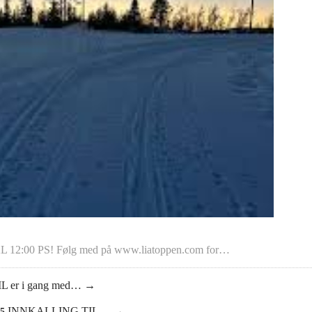
 KL 12:00 PS! Følg med på www.liatoppen.com for…
 IL er i gang med…
→
INNKALLING TIL…
→
25