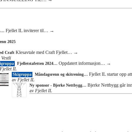
Fjellet IL inviterer til…
→
25…
enn 2025
Klesavtale med Craft Fjellet…
→
ed Craft
 Vestli
Oppdatert informasjon…
→
igruppa
Fjelletstafetten 2024…
Fjellet IL
Fjellet IL startar opp a
Skigruppa
Måndagsrenn og skitrening…
av
Fjellet IL
Bjerke Nettbygg går i
Ny sponsor - Bjerke Nettbygg…
av
Fjellet IL