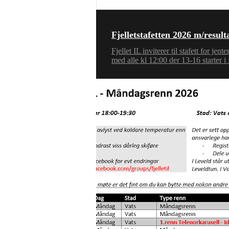
Fjelletstafetten 2026 m/result
Fjellet IL inviterer til stafett for j
med alle kl 12:00 der 13-16 starter i