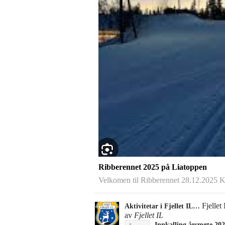
Ribberennet 2025 på Liatoppen
Velkomen til Ribberennet 28.12.2025
Fjellet
Aktivitetar i Fjellet IL…
av
Fjellet IL
Innkalling årsmøte 20