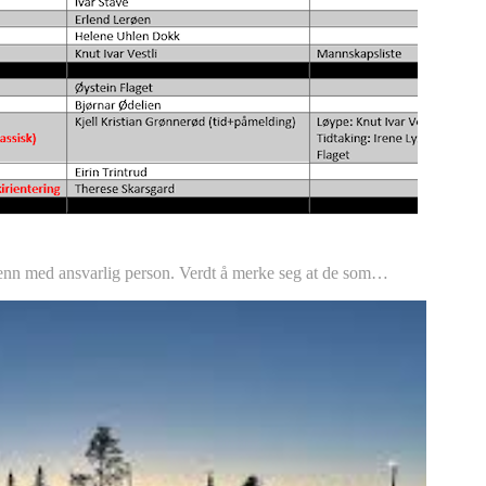
enn med ansvarlig person. Verdt å merke seg at de som…