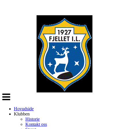
Veksle
navigasjon
Hovudside
Klubben
Historie
Kontakt oss