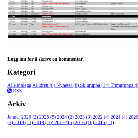
Logg inn for å skrive en kommentar.
Kategori
Alle innlegg
Allidrett (8)
Nyheter (8)
Skigruppa (14)
Trimgruppa (
RSS
Arkiv
Januar 2026 (2)
2025 (5)
2024 (2)
2023 (3)
2022 (4)
2021 (4)
202
(3)
2019 (11)
2018 (16)
2017 (15)
2016 (16)
2015 (11)