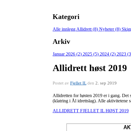
Kategori
Alle innlegg
Allidrett (8)
Nyheter (8)
Skig
Arkiv
Januar 2026 (2)
2025 (5)
2024 (2)
2023 (
Allidrett høst 2019
Postet av
Fjellet IL
den
2. sep 2019
Allidretten for høsten 2019 er i gang. De
(klatring i Ål idrettslag). Alle aktivitetene
ALLIDRETT FJELLET IL HØST 2019