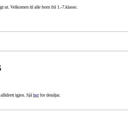
agt ut. Velkomen til alle born frå 1.-7.klasse.
6
allidrett igjen. Sjå
her
for detaljar.