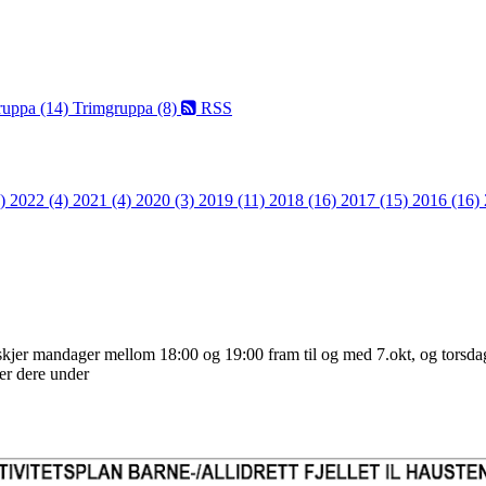
ruppa (14)
Trimgruppa (8)
RSS
3)
2022 (4)
2021 (4)
2020 (3)
2019 (11)
2018 (16)
2017 (15)
2016 (16)
t skjer mandager mellom 18:00 og 19:00 fram til og med 7.okt, og torsd
 ser dere under