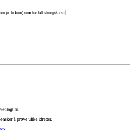
vedlagt fil.
sker å prøve ulike idretter.
ocx