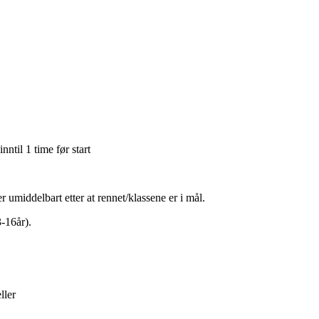
ntil 1 time før start
r umiddelbart etter at rennet/klassene er i mål.
3-16år).
ller