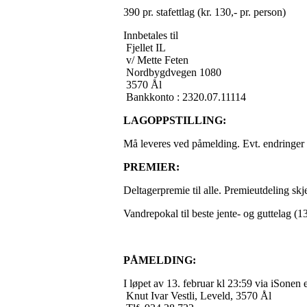
390 pr. stafettlag (kr. 130,- pr. person)
Innbetales til
Fjellet IL
v/ Mette Feten
Nordbygdvegen 1080
3570 Ål
Bankkonto : 2320.07.11114
LAGOPPSTILLING:
Må leveres ved påmelding. Evt. endringer in
PREMIER:
Deltagerpremie til alle. Premieutdeling skje
Vandrepokal til beste jente- og guttelag (1
PÅMELDING:
I løpet av 13. februar kl 23:59 via iSonen e
Knut Ivar Vestli, Leveld, 3570 Ål