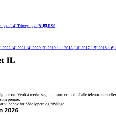
ruppa (14)
Trimgruppa (8)
RSS
3)
2022 (4)
2021 (4)
2020 (3)
2019 (11)
2018 (16)
2017 (15)
2016 (16)
t IL
ig person. Verdt å merke seg at de som er med på alle telenor-karusell
å som premie.
ar vi behov for både løpere og frivillige.