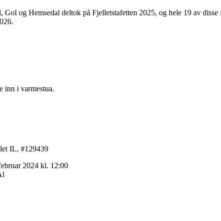
l, Gol og Hemsedal deltok på Fjelletstafetten 2025, og hele 19 av disse i
2026.
e inn i varmestua.
llet IL, #129439
024 kl. 12:00
l