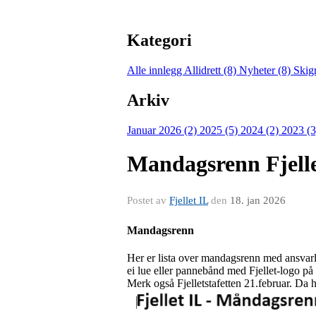
Kategori
Alle innlegg
Allidrett (8)
Nyheter (8)
Skig
Arkiv
Januar 2026 (2)
2025 (5)
2024 (2)
2023 (
Mandagsrenn Fjelle
Postet av
Fjellet IL
den
18. jan 2026
Mandagsrenn
Her er lista over mandagsrenn med ansvarl
ei lue eller pannebånd med Fjellet-logo p
Merk også Fjelletstafetten 21.februar. Da h