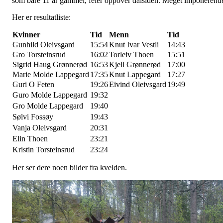
som bare 11 år gammel, feier oppover dalsiden. Meget imponerend
Her er resultatliste:
Kvinner
Tid
Menn
Tid
Gunhild Oleivsgard
15:54
Knut Ivar Vestli
14:43
Gro Torsteinsrud
16:02
Torleiv Thoen
15:51
Sigrid Haug Grønnerød
16:53
Kjell Grønnerød
17:00
Marie Molde Lappegard
17:35
Knut Lappegard
17:27
Guri O Feten
19:26
Eivind Oleivsgard
19:49
Guro Molde Lappegard
19:32
Gro Molde Lappegard
19:40
Sølvi Fossøy
19:43
Vanja Oleivsgard
20:31
Elin Thoen
23:21
Kristin Torsteinsrud
23:24
Her ser dere noen bilder fra kvelden.