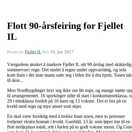
Flott 90-årsfeiring for Fjellet
IL
Postet av
Fjellet IL
den
19. jun 2017
Værgudene ønsket å markere Fjellet IL sitt 90-årslag med skikkelig
sommervær: regn. Det startet å regne under oppvarming, og sola
kom fram i det siste mann satte seg i bilen for å dra hjem. Tusen ta
til dere...
Men Nordbygdinger bryr seg ikke om litt regn, og mange møtte op
til arrangementet. 16 sprekinger stilte til start i konkurranseklassa, 
29 i trimklassa fordelt på 16 barn og 13 voksne. Det er bra på en
kveld med regn og mye annet som skjer.
En skal være forsiktig med å trekke fram noen, men to personer
fortjener ekstra honnør i kveld. Gunhild, 13 år, som løper inn til en
flott tredjeplass totalt, rett i hælen på to godt voksne menn. Og Gur