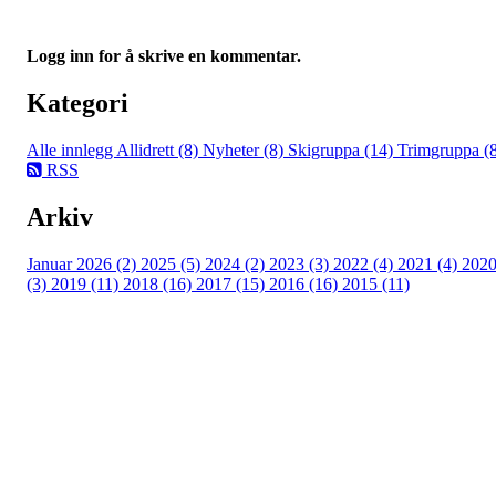
Logg inn for å skrive en kommentar.
Kategori
Alle innlegg
Allidrett (8)
Nyheter (8)
Skigruppa (14)
Trimgruppa (
RSS
Arkiv
Januar 2026 (2)
2025 (5)
2024 (2)
2023 (3)
2022 (4)
2021 (4)
202
(3)
2019 (11)
2018 (16)
2017 (15)
2016 (16)
2015 (11)