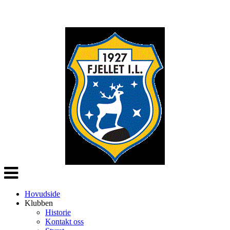
Veksle
navigasjon
Hovudside
Klubben
Historie
Kontakt oss