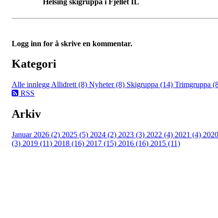
Helsing skigruppa i Fjellet IL
Logg inn for å skrive en kommentar.
Kategori
Alle innlegg
Allidrett (8)
Nyheter (8)
Skigruppa (14)
Trimgruppa (
RSS
Arkiv
Januar 2026 (2)
2025 (5)
2024 (2)
2023 (3)
2022 (4)
2021 (4)
202
(3)
2019 (11)
2018 (16)
2017 (15)
2016 (16)
2015 (11)