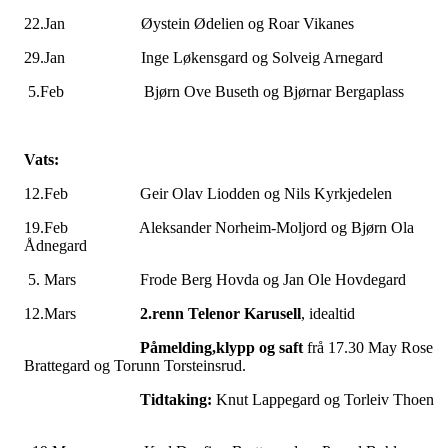
22.Jan Øystein Ødelien og Roar Vikanes
29.Jan Inge Løkensgard og Solveig Arnegard
5.Feb
Bjørn Ove Buseth og Bjørnar Bergaplass
Vats:
12.Feb Geir Olav Liodden og Nils Kyrkjedelen
19.Feb Aleksander Norheim-Moljord og Bjørn Ola
Ådnegard
5. Mars Frode Berg Hovda og Jan Ole Hovdegard
12.Mars
2.renn Telenor Karusell
, idealtid
Påmelding,klypp og saft
frå 17.30 May Rose
Brattegard og Torunn Torsteinsrud.
Tidtaking:
Knut Lappegard og Torleiv Thoen