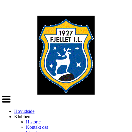
Veksle
navigasjon
Hovudside
Klubben
Historie
Kontakt oss