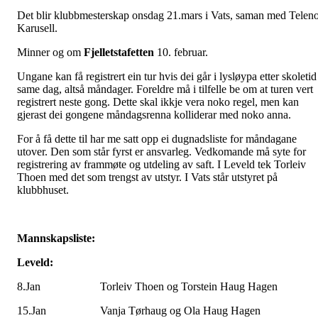
Det blir klubbmesterskap onsdag 21.mars i Vats, saman med Telen
Karusell.
Minner og om
Fjelletstafetten
10. februar.
Ungane kan få registrert ein tur hvis dei går i lysløypa etter skoletid
same dag, altså måndager. Foreldre må i tilfelle be om at turen vert
registrert neste gong. Dette skal ikkje vera noko regel, men kan
gjerast dei gongene måndagsrenna kolliderar med noko anna.
For å få dette til har me satt opp ei dugnadsliste for måndagane
utover. Den som står fyrst er ansvarleg. Vedkomande må syte for
registrering av frammøte og utdeling av saft. I Leveld tek Torleiv
Thoen med det som trengst av utstyr. I Vats står utstyret på
klubbhuset.
Mannskapsliste:
Leveld:
8.Jan Torleiv Thoen og Torstein Haug Hagen
15.Jan Vanja Tørhaug og Ola Haug Hagen