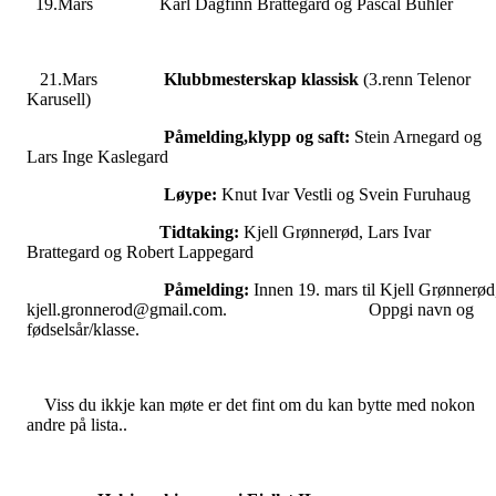
19.Mars Karl Dagfinn Brattegard og Pascal Buhler
21.Mars
Klubbmesterskap klassisk
(3.renn Telenor
Karusell)
Påmelding,klypp og saft:
Stein Arnegard og
Lars Inge Kaslegard
Løype:
Knut Ivar Vestli og Svein Furuhaug
Tidtaking:
Kjell Grønnerød, Lars Ivar
Brattegard og Robert Lappegard
Påmelding:
Innen 19. mars til Kjell Grønnerød
kjell.gronnerod@gmail.com. Oppgi navn og
fødselsår/klasse.
Viss du ikkje kan møte er det fint om du kan bytte med nokon
andre på lista..