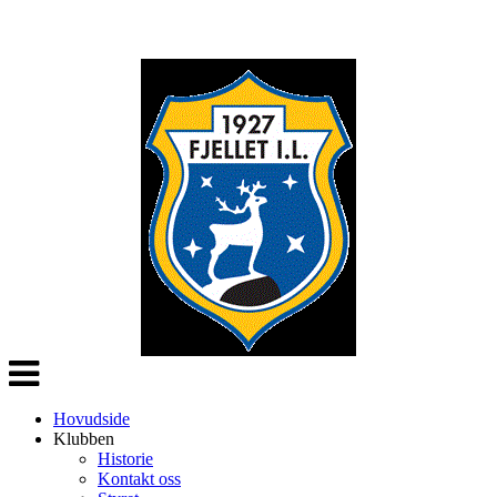
Veksle
navigasjon
Hovudside
Klubben
Historie
Kontakt oss