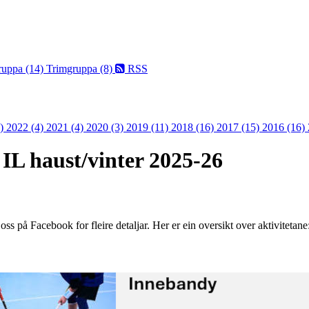
ruppa (14)
Trimgruppa (8)
RSS
3)
2022 (4)
2021 (4)
2020 (3)
2019 (11)
2018 (16)
2017 (15)
2016 (16)
t IL haust/vinter 2025-26
 oss på Facebook for fleire detaljar. Her er ein oversikt over aktivitetane