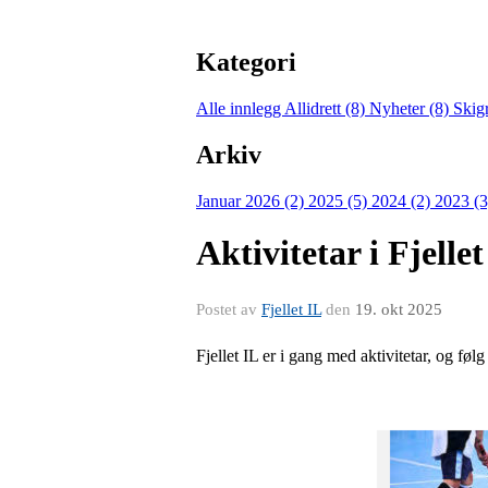
Kategori
Alle innlegg
Allidrett (8)
Nyheter (8)
Skig
Arkiv
Januar 2026 (2)
2025 (5)
2024 (2)
2023 (
Aktivitetar i Fjelle
Postet av
Fjellet IL
den
19. okt 2025
Fjellet IL er i gang med aktivitetar, og følg