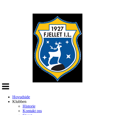
Veksle
navigasjon
Hovudside
Klubben
Historie
Kontakt oss