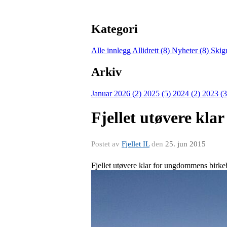
Kategori
Alle innlegg
Allidrett (8)
Nyheter (8)
Skig
Arkiv
Januar 2026 (2)
2025 (5)
2024 (2)
2023 (
Fjellet utøvere kl
Postet av
Fjellet IL
den
25. jun 2015
Fjellet utøvere klar for ungdommens birke