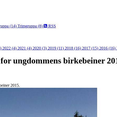
ruppa (14)
Trimgruppa (8)
RSS
3)
2022 (4)
2021 (4)
2020 (3)
2019 (11)
2018 (16)
2017 (15)
2016 (16)
ar for ungdommens birkebeiner 20
beiner 2015.