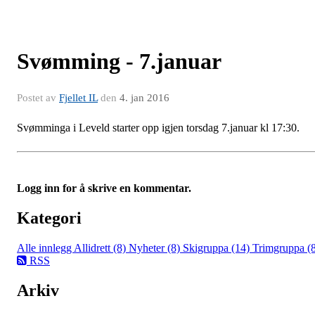
Svømming - 7.januar
Postet av
Fjellet IL
den
4. jan 2016
Svømminga i Leveld starter opp igjen torsdag 7.januar kl 17:30.
Logg inn for å skrive en kommentar.
Kategori
Alle innlegg
Allidrett (8)
Nyheter (8)
Skigruppa (14)
Trimgruppa (
RSS
Arkiv