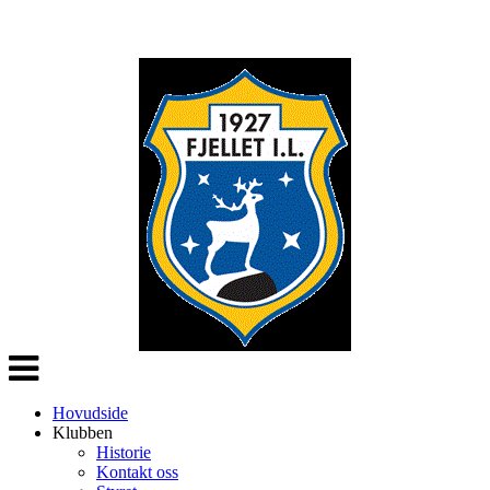
Veksle
navigasjon
Hovudside
Klubben
Historie
Kontakt oss